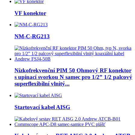
VF konektor
NM-C-RG213
Nízkofrekvenční PIM 50 Ohmový RF konektor
s upínací svorkou N samec pro 1/2” 1/2 palcový
superflexibilní vlnitý...
Startovací kabel AISG