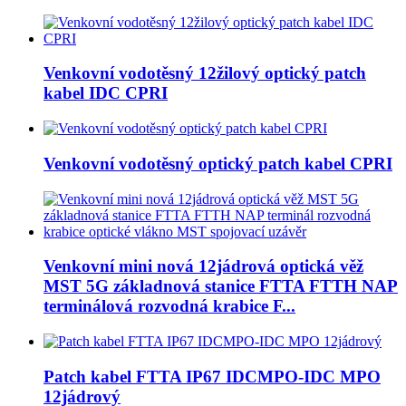
Venkovní vodotěsný 12žilový optický patch
kabel IDC CPRI
Venkovní vodotěsný optický patch kabel CPRI
Venkovní mini nová 12jádrová optická věž
MST 5G základnová stanice FTTA FTTH NAP
terminálová rozvodná krabice F...
Patch kabel FTTA IP67 IDCMPO-IDC MPO
12jádrový