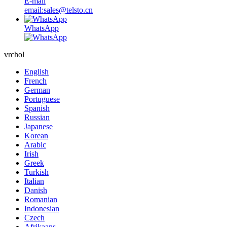
E-mail
email:sales@telsto.cn
WhatsApp
vrchol
English
French
German
Portuguese
Spanish
Russian
Japanese
Korean
Arabic
Irish
Greek
Turkish
Italian
Danish
Romanian
Indonesian
Czech
Afrikaans