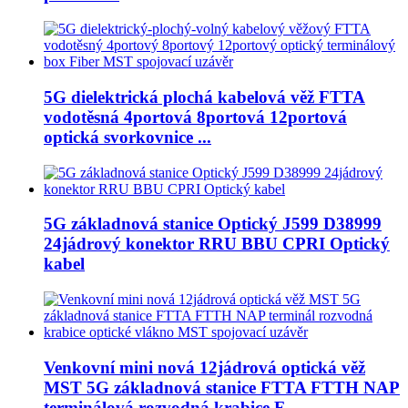
5G dielektrická plochá kabelová věž FTTA
vodotěsná 4portová 8portová 12portová
optická svorkovnice ...
5G základnová stanice Optický J599 D38999
24jádrový konektor RRU BBU CPRI Optický
kabel
Venkovní mini nová 12jádrová optická věž
MST 5G základnová stanice FTTA FTTH NAP
terminálová rozvodná krabice F...