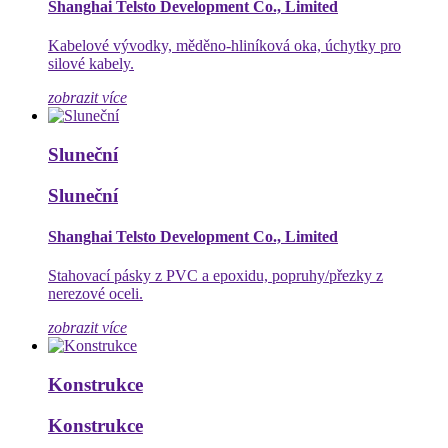
Shanghai Telsto Development Co., Limited
Kabelové vývodky, měděno-hliníková oka, úchytky pro
silové kabely.
zobrazit více
Sluneční
Sluneční
Shanghai Telsto Development Co., Limited
Stahovací pásky z PVC a epoxidu, popruhy/přezky z
nerezové oceli.
zobrazit více
Konstrukce
Konstrukce