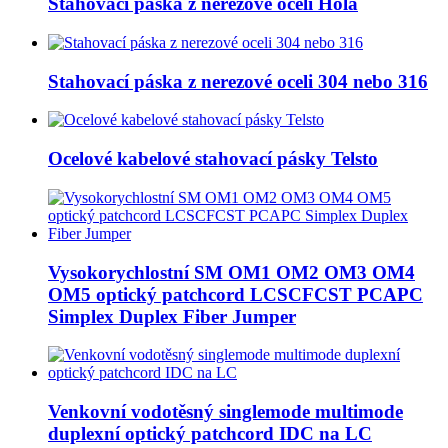
Stahovací páska z nerezové oceli Holá
Stahovací páska z nerezové oceli 304 nebo 316
Ocelové kabelové stahovací pásky Telsto
Vysokorychlostní SM OM1 OM2 OM3 OM4
OM5 optický patchcord LCSCFCST PCAPC
Simplex Duplex Fiber Jumper
Venkovní vodotěsný singlemode multimode
duplexní optický patchcord IDC na LC