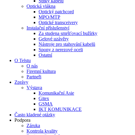
Štítky kabelů
Optická vlákna
Optický patchcord
MPO/MTP
Optické transceivery
Instalační příslušenství
Za studena smršťovací bužírky
Gelové uzávěry
Nástroje pro stahování kabelů
Spony z nerezové oceli
Ostatní
O Telstu
O nás
Firemní kultura
Partneři
Zprávy
Výstava
Komunikační Asie
Gitex
GSMA
IKT KOMUNIKACE
Často kladené otázky
Podpora
Záruka
Kontrola kvality