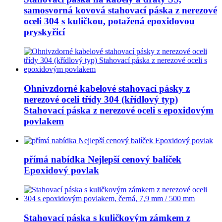
samosvorná kovová stahovací páska z nerezové
oceli 304 s kuličkou, potažená epoxidovou
pryskyřicí
Ohnivzdorné kabelové stahovací pásky z
nerezové oceli třídy 304 (křídlový typ)
Stahovací páska z nerezové oceli s epoxidovým
povlakem
přímá nabídka Nejlepší cenový balíček
Epoxidový povlak
Stahovací páska s kuličkovým zámkem z