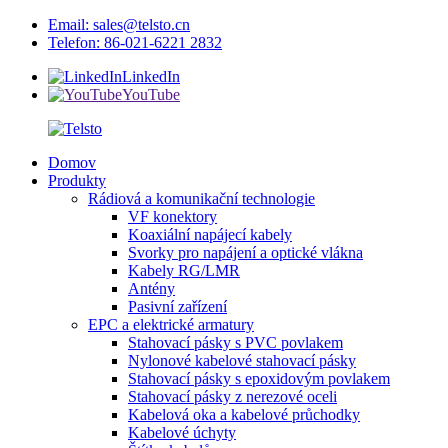
Email: sales@telsto.cn
Telefon: 86-021-6221 2832
LinkedIn
YouTube
Domov
Produkty
Rádiová a komunikační technologie
VF konektory
Koaxiální napájecí kabely
Svorky pro napájení a optické vlákna
Kabely RG/LMR
Antény
Pasivní zařízení
EPC a elektrické armatury
Stahovací pásky s PVC povlakem
Nylonové kabelové stahovací pásky
Stahovací pásky s epoxidovým povlakem
Stahovací pásky z nerezové oceli
Kabelová oka a kabelové průchodky
Kabelové úchyty