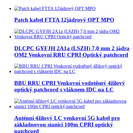
Patch kabel FTTA 12jádrový OPT MPO
DLCPC GYFJH 2A1a (LSZH) 7,0 mm 2 jádra
OM2 Venkovní RRU CPRI Optický patchcord
BBU RRU CPRI Venkovní vodotěsný 4žilový
optický patchcord s vláknem IDC na LC
Anténní 4žilový LC venkovní 5G kabel pro
základnovou stanici 100m CPRI optický
patchcord