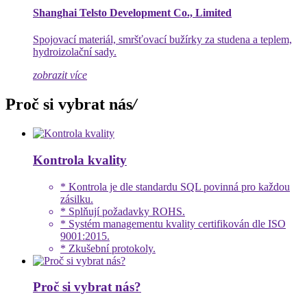
Shanghai Telsto Development Co., Limited
Spojovací materiál, smršťovací bužírky za studena a teplem,
hydroizolační sady.
zobrazit více
Proč si vybrat nás
/
Kontrola kvality
* Kontrola je dle standardu SQL povinná pro každou
zásilku.
* Splňují požadavky ROHS.
* Systém managementu kvality certifikován dle ISO
9001:2015.
* Zkušební protokoly.
Proč si vybrat nás?