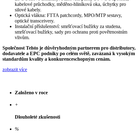
kabelové průchodky, měděno-hliníková oka, úchytky pro
silové kabely.
Optická vlákna: FTTA patchcordy, MPO/MTP sestavy,
optické transceivery.
Instalační příslušenství: smršťovací bužírky za studena,
smršťovací bužírky, sady pro ochranu proti povětrnostním
vlivům.
Společnost Telsto je důvěryhodným partnerem pro distributory,
dodavatele a EPC podniky po celém světě, zavázaná k vysokým
standardům kvality a konkurenceschopným cenám.
zobrazit více
Založeno v roce
+
Dlouholeté zkušenosti
%