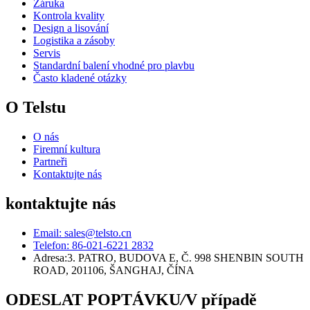
Záruka
Kontrola kvality
Design a lisování
Logistika a zásoby
Servis
Standardní balení vhodné pro plavbu
Často kladené otázky
O Telstu
O nás
Firemní kultura
Partneři
Kontaktujte nás
kontaktujte nás
Email: sales@telsto.cn
Telefon: 86-021-6221 2832
Adresa:
3. PATRO, BUDOVA E, Č. 998 SHENBIN SOUTH
ROAD, 201106, ŠANGHAJ, ČÍNA
ODESLAT POPTÁVKU
/
V případě