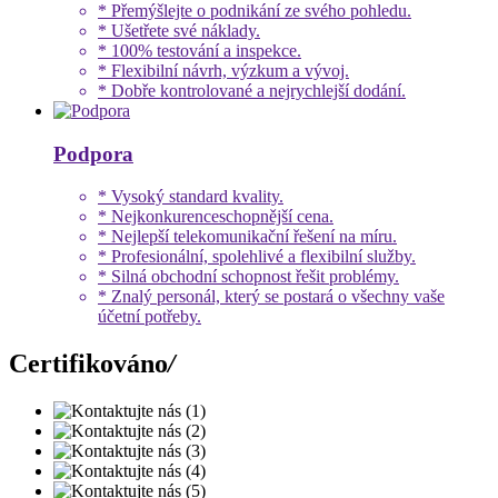
* Přemýšlejte o podnikání ze svého pohledu.
* Ušetřete své náklady.
* 100% testování a inspekce.
* Flexibilní návrh, výzkum a vývoj.
* Dobře kontrolované a nejrychlejší dodání.
Podpora
* Vysoký standard kvality.
* Nejkonkurenceschopnější cena.
* Nejlepší telekomunikační řešení na míru.
* Profesionální, spolehlivé a flexibilní služby.
* Silná obchodní schopnost řešit problémy.
* Znalý personál, který se postará o všechny vaše
účetní potřeby.
Certifikováno
/