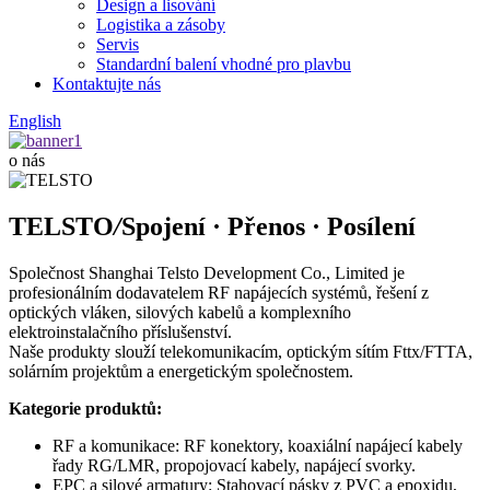
Design a lisování
Logistika a zásoby
Servis
Standardní balení vhodné pro plavbu
Kontaktujte nás
English
o nás
TELSTO
/
Spojení · Přenos · Posílení
Společnost Shanghai Telsto Development Co., Limited je
profesionálním dodavatelem RF napájecích systémů, řešení z
optických vláken, silových kabelů a komplexního
elektroinstalačního příslušenství.
Naše produkty slouží telekomunikacím, optickým sítím Fttx/FTTA,
solárním projektům a energetickým společnostem.
Kategorie produktů:
RF a komunikace: RF konektory, koaxiální napájecí kabely
řady RG/LMR, propojovací kabely, napájecí svorky.
EPC a silové armatury: Stahovací pásky z PVC a epoxidu,