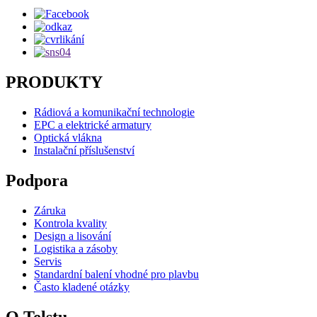
PRODUKTY
Rádiová a komunikační technologie
EPC a elektrické armatury
Optická vlákna
Instalační příslušenství
Podpora
Záruka
Kontrola kvality
Design a lisování
Logistika a zásoby
Servis
Standardní balení vhodné pro plavbu
Často kladené otázky
O Telstu