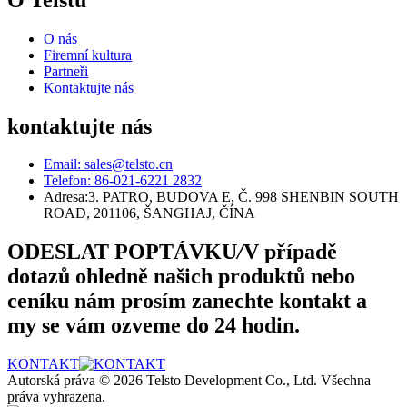
O nás
Firemní kultura
Partneři
Kontaktujte nás
kontaktujte nás
Email: sales@telsto.cn
Telefon: 86-021-6221 2832
Adresa:
3. PATRO, BUDOVA E, Č. 998 SHENBIN SOUTH
ROAD, 201106, ŠANGHAJ, ČÍNA
ODESLAT POPTÁVKU
/
V případě
dotazů ohledně našich produktů nebo
ceníku nám prosím zanechte kontakt a
my se vám ozveme do 24 hodin.
KONTAKT
Autorská práva © 2026 Telsto Development Co., Ltd. Všechna
práva vyhrazena.