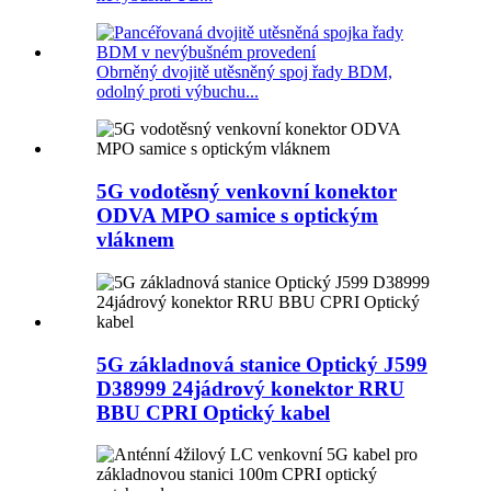
Obrněný dvojitě utěsněný spoj řady BDM,
odolný proti výbuchu...
5G vodotěsný venkovní konektor
ODVA MPO samice s optickým
vláknem
5G základnová stanice Optický J599
D38999 24jádrový konektor RRU
BBU CPRI Optický kabel