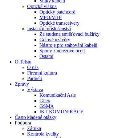
Štítky kabelů
Optická vlákna
Optický patchcord
MPO/MTP
Optické transceivery
Instalační příslušenství
Za studena smršťovací bužírky
Gelové uzávěry
Nástroje pro stahování kabelů
Spony z nerezové oceli
Ostatní
O Telstu
O nás
Firemní kultura
Partneři
Zprávy
Výstava
Komunikační Asie
Gitex
GSMA
IKT KOMUNIKACE
Často kladené otázky
Podpora
Záruka
Kontrola kvality