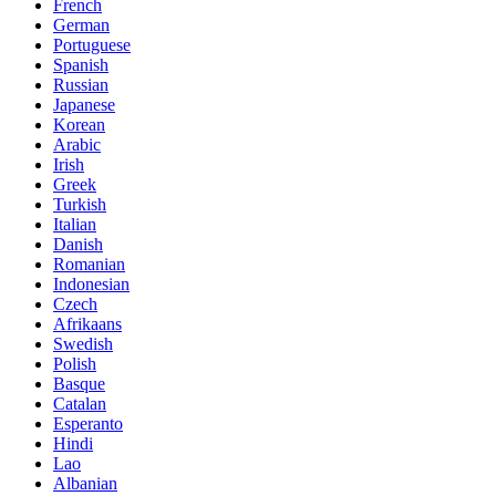
French
German
Portuguese
Spanish
Russian
Japanese
Korean
Arabic
Irish
Greek
Turkish
Italian
Danish
Romanian
Indonesian
Czech
Afrikaans
Swedish
Polish
Basque
Catalan
Esperanto
Hindi
Lao
Albanian