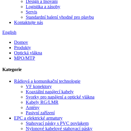
Design a lisování
Logistika a zásoby
Servis
Standardní balení vhodné pro plavbu
Kontaktujte nás
English
Domov
Produkty
Optická vlákna
MPO/MTP
Kategorie
Rádiová a komunikační technologie
VF konektory
Koaxiální napájecí kabely
Svorky pro napájení a optické vlákna
Kabely RG/LMR
Antény
Pasivní zařízení
EPC a elektrické armatury
Stahovací pásky s PVC povlakem
Nylonové kabelové stahovací pásky