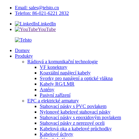
Email: sales@telsto.cn
Telefon: 86-021-6221 2832
LinkedIn
YouTube
Domov
Produkty
Rádiová a komunikační technologie
VF konektory
Koaxiální napájecí kabely
Svorky pro napájení a optické vlákna
Kabely RG/LMR
Antény
Pasivní zařízení
EPC a elektrické armatury
Stahovací pásky s PVC povlakem
Nylonové kabelové stahovací pásky
Stahovací pásky s epoxidovým povlakem
Stahovací pásky z nerezové oceli
Kabelová oka a kabelové průchodky
Kabelové úchyty