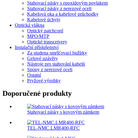
Stahovací pásky s epoxidovým povlakem
Stahovací pásky z nerezové oceli
Kabelová oka a kabelové průchodky
Kabelové úchyty
Optická vlákna
Optický patchcord
MPO/MTP
Optické transceivery
Instalační příslušenství
Za studena smršťovací bužírky
Gelové uzávěry
Nástroje pro stahování kabelů
Spony z nerezové oceli
Ostatní
Pryžové výrobky
Doporučené produkty
Stahovací pásky s kovovým zámkem
TEL-NMC.LMR400-RFC