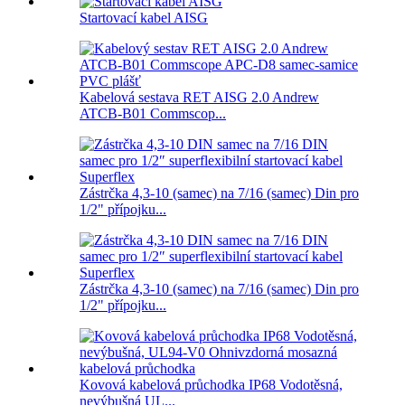
Startovací kabel AISG
Kabelová sestava RET AISG 2.0 Andrew
ATCB-B01 Commscop...
Zástrčka 4,3-10 (samec) na 7/16 (samec) Din pro
1/2" přípojku...
Zástrčka 4,3-10 (samec) na 7/16 (samec) Din pro
1/2" přípojku...
Kovová kabelová průchodka IP68 Vodotěsná,
nevýbušná UL...